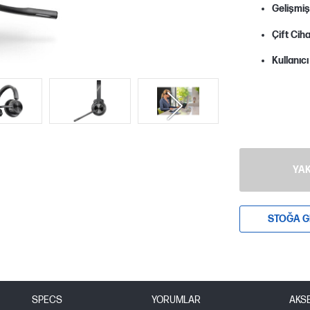
Gelişmiş
Çift Cih
Kullanıcı
YAK
STOĞA G
SPECS
YORUMLAR
AKS