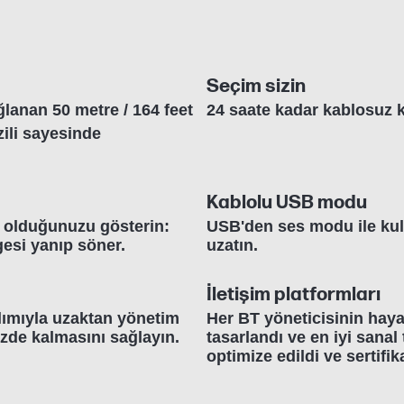
Seçim sizin
lanan 50 metre / 164 feet
24 saate kadar kablosuz 
ili sayesinde
Kablolu USB modu
ul olduğunuzu gösterin:
USB'den ses modu ile kula
gesi yanıp söner.
uzatın.
İletişim platformları
ılımıyla uzaktan yönetim
Her BT yöneticisinin hayal
izde kalmasını sağlayın.
tasarlandı ve en iyi sanal 
optimize edildi ve sertifik