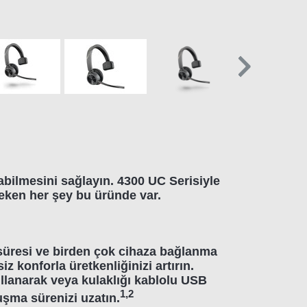
abilmesini sağlayın. 4300 UC Serisiyle
reken her şey bu üründe var.
üresi ve birden çok cihaza bağlanma
iz konforla üretkenliğinizi artırın.
llanarak veya kulaklığı kablolu USB
1
,
2
şma sürenizi uzatın.