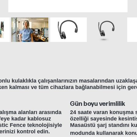
nlu kulaklıkla çalışanlarınızın masalarından uzaklaş
etken kalması ve tüm cihazlara bağlanabilmesi için ge
Gün boyu verimlilik
çalışma alanları arasında
24 saate varan konuşma s
afeye kadar kablosuz
özelliği sayesinde kesintis
stic Fence teknolojisiyle
Masaüstü şarj standını ku
rinizi kontrol edin.
modunda kullanarak konu