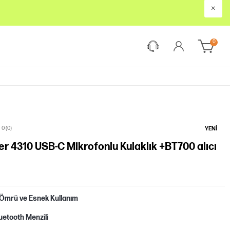
×
0
0 (0)
YENI
er 4310 USB-C Mikrofonlu Kulaklık +BT700 alıcı
 Ömrü ve Esnek Kullanım
uetooth Menzili