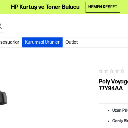
HP Kartuş ve Toner Bulucu
HEMEN KEŞFET
sesuarlar
Kurumsal Ürünler
Outlet
Poly Voyag
77Y94AA
Uzun Pil
Geniş Bl