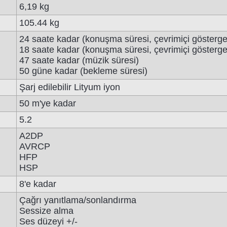
6,19 kg
105.44 kg
24 saate kadar (konuşma süresi, çevrimiçi gösterge
18 saate kadar (konuşma süresi, çevrimiçi gösterg
47 saate kadar (müzik süresi)
50 güne kadar (bekleme süresi)
Şarj edilebilir Lityum iyon
50 m'ye kadar
5.2
A2DP
AVRCP
HFP
HSP
8'e kadar
Çağrı yanıtlama/sonlandırma
Sessize alma
Ses düzeyi +/-