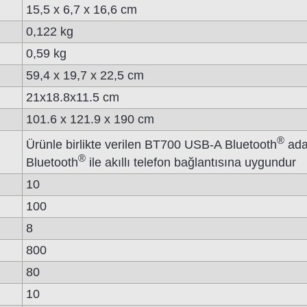
15,5 x 6,7 x 16,6 cm
0,122 kg
0,59 kg
59,4 x 19,7 x 22,5 cm
21x18.8x11.5 cm
101.6 x 121.9 x 190 cm
®
Ürünle birlikte verilen BT700 USB-A Bluetooth
adap
®
Bluetooth
ile akıllı telefon bağlantısına uygundur
10
100
8
800
80
10