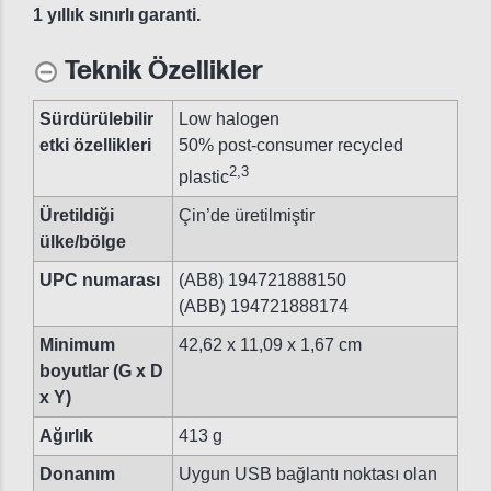
1 yıllık sınırlı garanti.
Teknik Özellikler
Sürdürülebilir
Low halogen
etki özellikleri
50% post-consumer recycled
2
,
3
plastic
Üretildiği
Çin’de üretilmiştir
ülke/bölge
UPC numarası
(AB8) 194721888150
(ABB) 194721888174
Minimum
42,62 x 11,09 x 1,67 cm
boyutlar (G x D
x Y)
Ağırlık
413 g
Donanım
Uygun USB bağlantı noktası olan