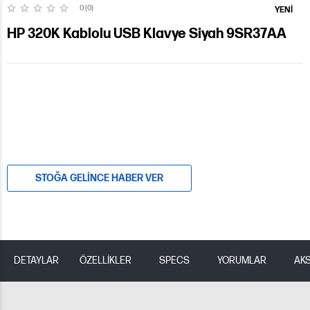
0 (0)
YENI
HP 320K Kablolu USB Klavye Siyah 9SR37AA
STOĞA GELINCE HABER VER
DETAYLAR
ÖZELLİKLER
SPECS
YORUMLAR
AK