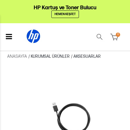
HP Kartuş ve Toner Bulucu
HEMEN KEŞFET
0
ANASAYFA
/
KURUMSAL ÜRÜNLER
/
AKSESUARLAR