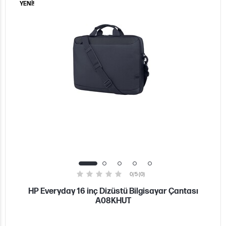
YENİ!
0/5 (0)
HP Everyday 16 inç Dizüstü Bilgisayar Çantası
A08KHUT