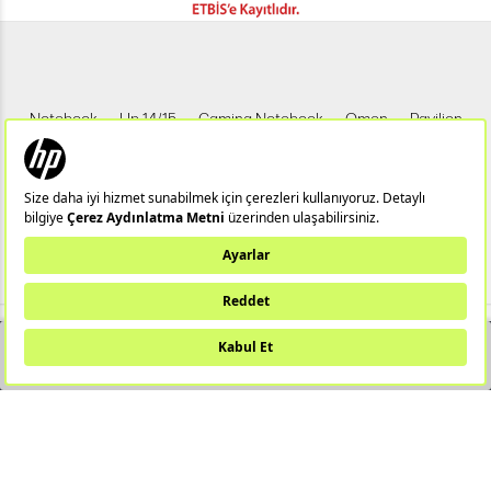
Notebook
Hp 14/15
Gaming Notebook
Omen
Pavilion
Pavilion Gaming
Spectre
Envy
Elite
Victus
ZBook
X360
Aero
ProDesk
HP IPS Monitör
HP LED Monitör
Bu web sitesi (hpstore.com.tr) HP Resmi İş Ortağı TUNGSTEN TEKNOLOJİ
SANAYİ VE TİCARET A.Ş tarafından yönetilmektedir.
YAKINDA STOKTA