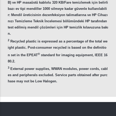
B) ve HP masaüstü kablolu 320 KB/Fare temizlemek için belirli
bazı ev tipi mendiller 1000 silmeye kadar güvenle kullanılabili
r: Mendil üreticisinin dezenfeksiyon talimatlarına ve HP Cihazı
nızı Temizleme Teknik İncelemesi bölümündeki HP tarafından
test edilmiş mendil çözümleri için HP temizlik kılavuzuna bakı
n.
2
Recycled plastic is expressed as a percentage of the total we
ight plastic. Post-consumer recycled is based on the definitio
®
n set in the EPEAT
standard for imaging equipment, IEEE 16
80.2.
3
External power supplies, WWAN modules, power cords, cabl
es and peripherals excluded. Service parts obtained after purc
hase may not be Low Halogen.