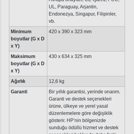
UL, Paraguay, Arjantin,
Endonezya, Singapur, Filipinler,
vb.
Minimum
420 x 390 x 323 mm
boyutlar (G x D
x Y)
Maksimum
430 x 634 x 325 mm
boyutlar (G x D
x Y)
Ağırlık
12,6 kg
Garanti
Bir yıllık garantisi, yerinde onarım.
Garanti ve destek seçenekleri
ürüne, ülkeye ve yerel yasal
düzenlemelere göre değişiklik
gösterir. HP'nin bölgenizde
sunduğu ödüllü hizmet ve destek