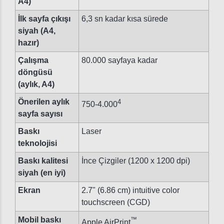
A4)
İlk sayfa çıkışı
6,3 sn kadar kısa sürede
siyah (A4,
hazır)
Çalışma
80.000 sayfaya kadar
döngüsü
(aylık, A4)
Önerilen aylık
4
750-4.000
sayfa sayısı
Baskı
Laser
teknolojisi
Baskı kalitesi
İnce Çizgiler (1200 x 1200 dpi)
siyah (en iyi)
Ekran
2.7" (6.86 cm) intuitive color
touchscreen (CGD)
Mobil baskı
™
Apple AirPrint