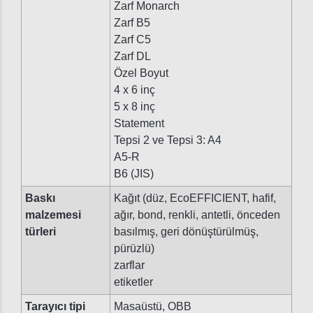
Zarf Monarch
Zarf B5
Zarf C5
Zarf DL
Özel Boyut
4 x 6 inç
5 x 8 inç
Statement
Tepsi 2 ve Tepsi 3: A4
A5-R
B6 (JIS)
Baskı
Kağıt (düz, EcoEFFICIENT, hafif,
malzemesi
ağır, bond, renkli, antetli, önceden
türleri
basılmış, geri dönüştürülmüş,
pürüzlü)
zarflar
etiketler
Tarayıcı tipi
Masaüstü, OBB