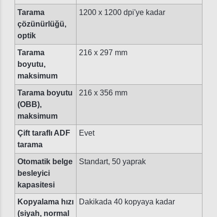
Tarama
1200 x 1200 dpi'ye kadar
çözünürlüğü,
optik
Tarama
216 x 297 mm
boyutu,
maksimum
Tarama boyutu
216 x 356 mm
(OBB),
maksimum
Çift taraflı ADF
Evet
tarama
Otomatik belge
Standart, 50 yaprak
besleyici
kapasitesi
Kopyalama hızı
Dakikada 40 kopyaya kadar
(siyah, normal