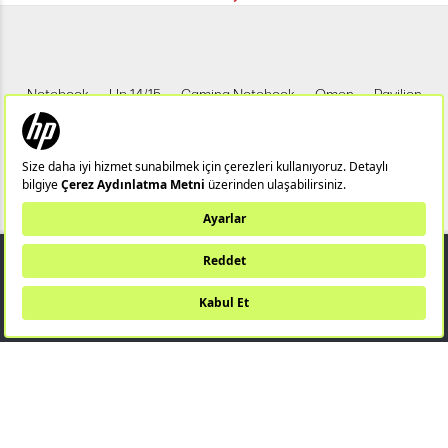
Notebook
Hp 14/15
Gaming Notebook
Omen
Pavilion
Pavilion Gaming
Spectre
Envy
Elite
Victus
ZBook
X360
Aero
ProDesk
HP IPS Monitör
HP LED Monitör
19.999,00 TL
Bu web sitesi (hpstore.com.tr) HP Resmi İş Ortağı TUNGSTEN TEKNOLOJİ
SANAYİ VE TİCARET A.Ş tarafından yönetilmektedir.
SEPETE EKLE