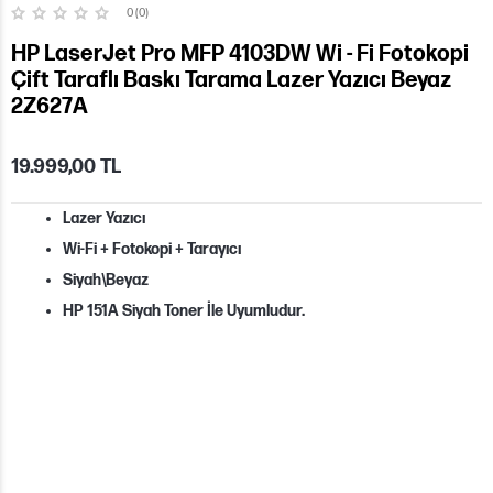
0 (0)
HP LaserJet Pro MFP 4103DW Wi - Fi Fotokopi
Çift Taraflı Baskı Tarama Lazer Yazıcı Beyaz
2Z627A
19.999,00 TL
Lazer Yazıcı
Wi-Fi + Fotokopi + Tarayıcı
Siyah\Beyaz
HP 151A Siyah Toner İle Uyumludur.