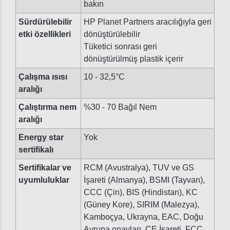
bakın
Sürdürülebilir
HP Planet Partners aracılığıyla geri
etki özellikleri
dönüştürülebilir
Tüketici sonrası geri
dönüştürülmüş plastik içerir
Çalışma ısısı
10 - 32,5°C
aralığı
Çalıştırma nem
%30 - 70 Bağıl Nem
aralığı
Energy star
Yok
sertifikalı
Sertifikalar ve
RCM (Avustralya), TUV ve GS
uyumluluklar
İşareti (Almanya), BSMI (Tayvan),
CCC (Çin), BIS (Hindistan), KC
(Güney Kore), SIRIM (Malezya),
Kamboçya, Ukrayna, EAC, Doğu
Avrupa onayları, CE İşareti, FCC,