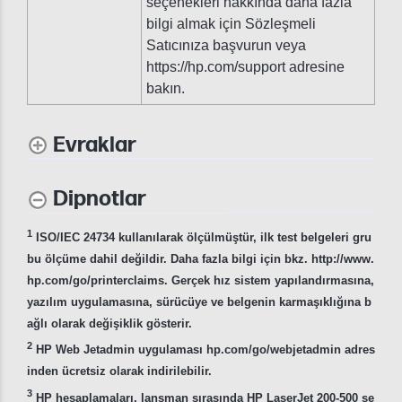
seçenekleri hakkında daha fazla
bilgi almak için Sözleşmeli
Satıcınıza başvurun veya
https://hp.com/support adresine
bakın.
Evraklar
Dipnotlar
1
ISO/IEC 24734 kullanılarak ölçülmüştür, ilk test belgeleri gru
bu ölçüme dahil değildir. Daha fazla bilgi için bkz. http://www.
hp.com/go/printerclaims. Gerçek hız sistem yapılandırmasına,
yazılım uygulamasına, sürücüye ve belgenin karmaşıklığına b
ağlı olarak değişiklik gösterir.
2
HP Web Jetadmin uygulaması hp.com/go/webjetadmin adres
inden ücretsiz olarak indirilebilir.
3
HP hesaplamaları, lansman sırasında HP LaserJet 200-500 se