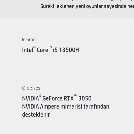
Sürekli eklenen yeni oyunlar sayesinde he
İşlemci
®
™
Intel
Core
i5 13500H
Graphics
®
™
NVIDIA
GeForce RTX
3050
NVIDIA Ampere mimarisi tarafından
desteklenir