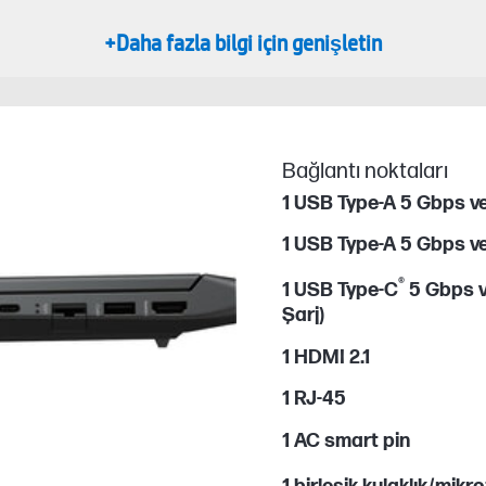
+Daha fazla bilgi için genişletin
Bağlantı noktaları
1 USB Type-A 5 Gbps ver
1 USB Type-A 5 Gbps ver
®
1 USB Type-C
5 Gbps ve
Şarj)
1 HDMI 2.1
1 RJ-45
1 AC smart pin