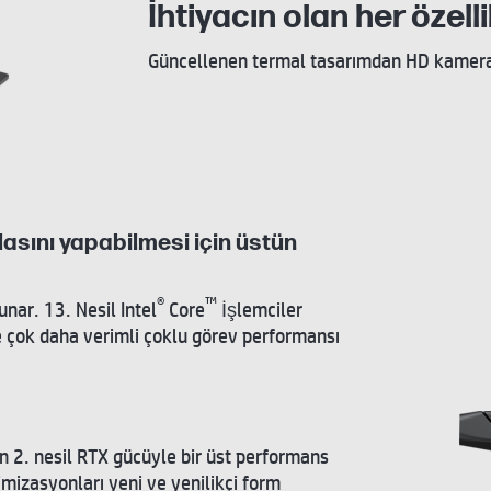
İhtiyacın olan her özell
Güncellenen termal tasarımdan HD kameraya
lasını yapabilmesi için üstün
®
™
nar. 13. Nesil Intel
Core
İşlemciler
ve çok daha verimli çoklu görev performansı
 2. nesil RTX gücüyle bir üst performans
imizasyonları yeni ve yenilikçi form