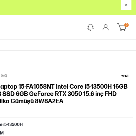
×
0
0 (0)
YENI
Laptop 15-FA1058NT Intel Core i5-13500H 16GB
 SSD 6GB GeForce RTX 3050 15.6 inç FHD
Mika Gümüşü 8W8A2EA
re i5-13500H
AM