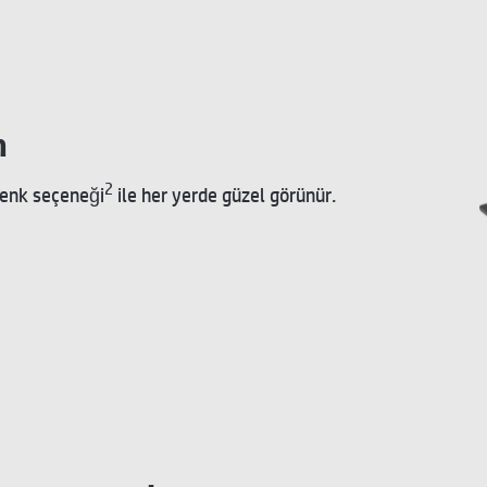
m
2
renk seçeneği
ile her yerde güzel görünür.