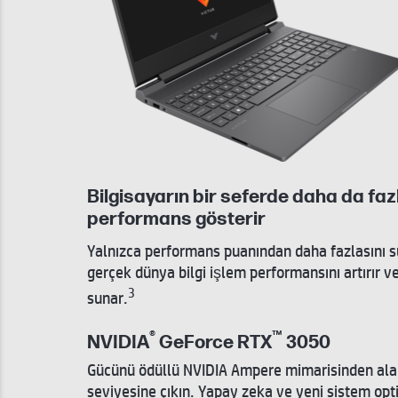
Bilgisayarın bir seferde daha da faz
performans gösterir
Yalnızca performans puanından daha fazlasını su
gerçek dünya bilgi işlem performansını artırır 
3
sunar.
®
™
NVIDIA
GeForce RTX
3050
Gücünü ödüllü NVIDIA Ampere mimarisinden alan
seviyesine çıkın. Yapay zeka ve yeni sistem opt