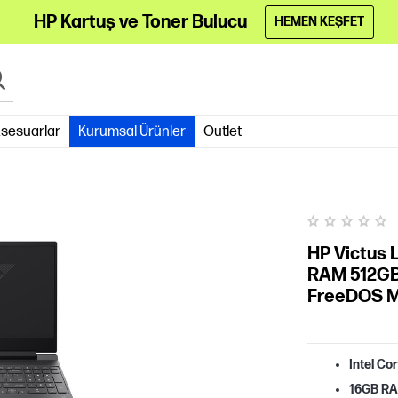
HP Kartuş ve Toner Bulucu
HEMEN KEŞFET
sesuarlar
Kurumsal Ürünler
Outlet
HP Victus 
RAM 512GB
FreeDOS 
Intel Co
16GB R