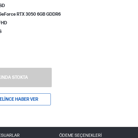
SSD
GeForce RTX 3050 6GB GDDR6
 FHD
S
INDA STOKTA
ELINCE HABER VER
ESUARLAR
ÖDEME SEÇENEKLERI