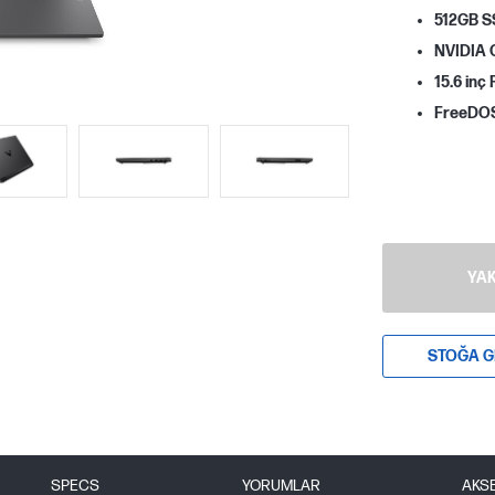
512GB 
NVIDIA 
15.6 inç
FreeDO
YAK
STOĞA G
SPECS
YORUMLAR
AKS